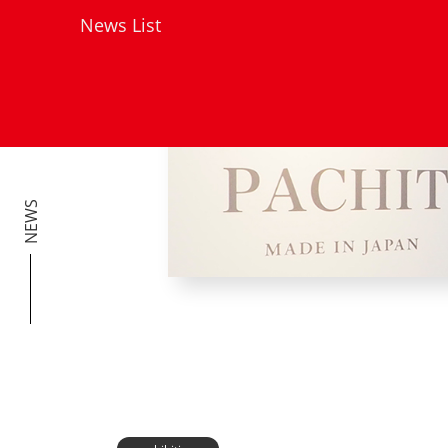
News List
NEWS