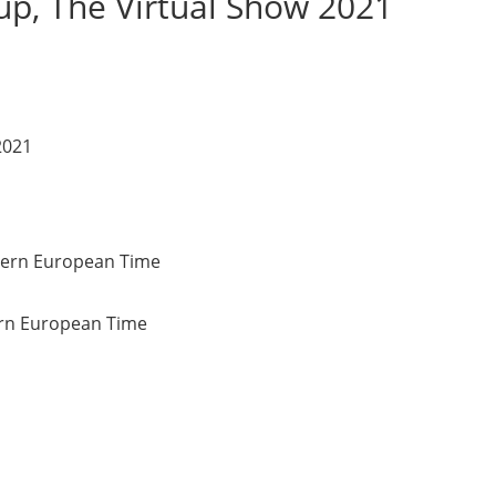
up, The Virtual Show 2021
2021
）
stern European Time
ern European Time