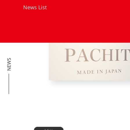
News List
NEWS