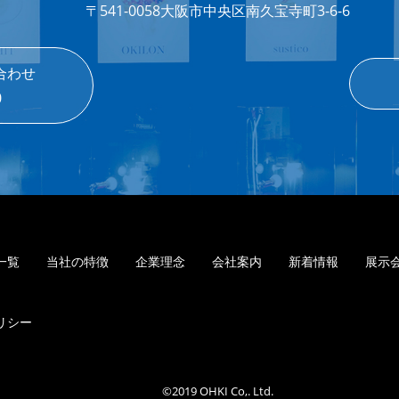
〒541-0058
大阪市中央区南久宝寺町3-6-6
合わせ
0
一覧
当社の特徴
企業理念
会社案内
新着情報
展示
リシー
©2019 OHKI Co,. Ltd.