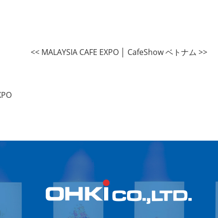
<< MALAYSIA CAFE EXPO
│
CafeShow ベトナム >>
XPO