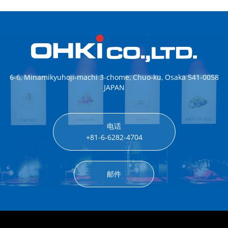
6-6, Minamikyuhoji-machi 3-chome, Chuo-ku, Osaka 541-0058
JAPAN
电话
+81-6-6282-4704
邮件