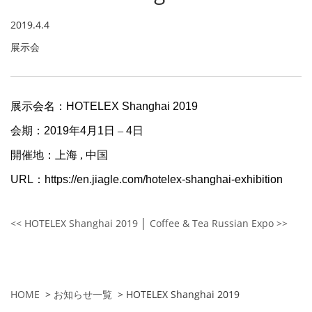
2019.4.4
展示会
展示会名：
HOTELEX Shanghai 2019
会期：
2019
年
4
月
1
日 –
4
日
開催地：上海 , 中国
URL
：
https://en.jiagle.com/hotelex-shanghai-exhibition
<< HOTELEX Shanghai 2019
│
Coffee & Tea Russian Expo >>
HOME
>
お知らせ一覧
>
HOTELEX Shanghai 2019