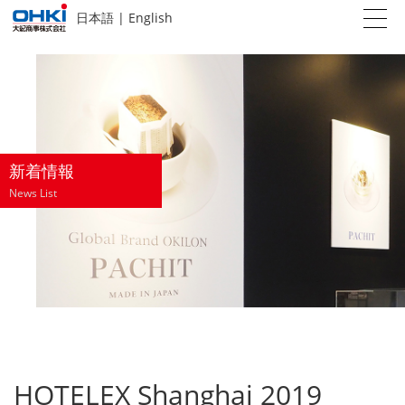
日本語
|
English
新着情報
News List
HOTELEX Shanghai 2019