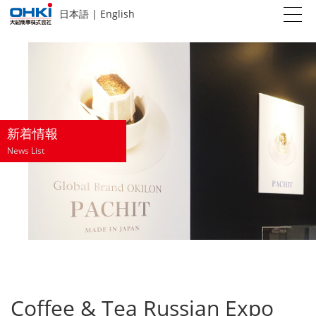
日本語
|
English
新着情報
News List
Coffee & Tea Russian Expo