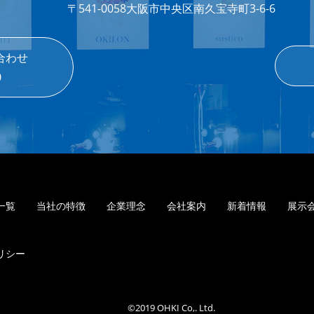
〒541-0058
大阪市中央区南久宝寺町3-6-6
合わせ
0
一覧
当社の特徴
企業理念
会社案内
新着情報
展示
リシー
©2019 OHKI Co,. Ltd.