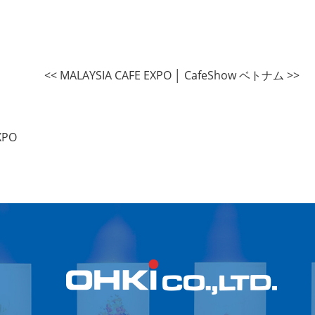
<< MALAYSIA CAFE EXPO
│
CafeShow ベトナム >>
XPO