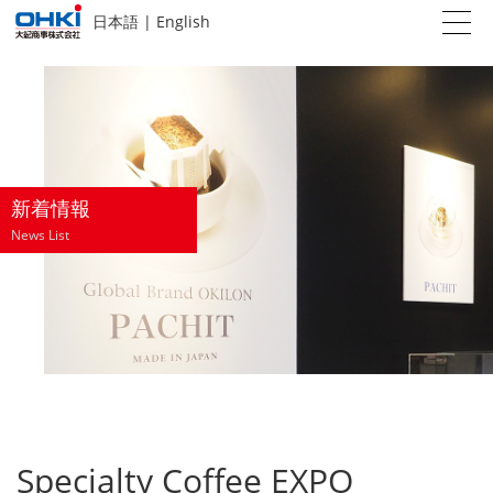
日本語
|
English
新着情報
News List
Specialty Coffee EXPO